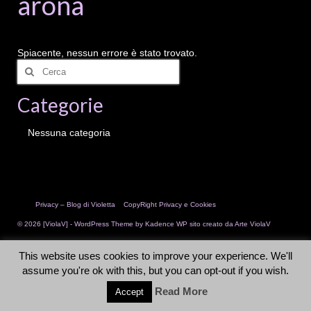
arona
Galleria
Biografia
Spiacente, nessun errore è stato trovato.
Cerca:
Contatto
Categorie
Nessuna categoria
Privacy – Blog di Violetta
CopyRight Privacy e Cookies
© 2026 [ViolaV] - WordPress Theme by
Kadence WP
sito creato da Arte ViolaV
This website uses cookies to improve your experience. We'll
assume you're ok with this, but you can opt-out if you wish.
Read More
Accept